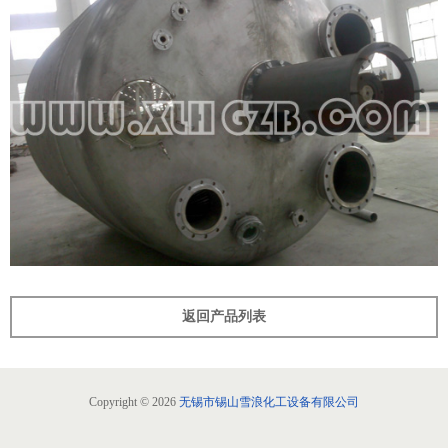
返回产品列表
Copyright © 2026
无锡市锡山雪浪化工设备有限公司