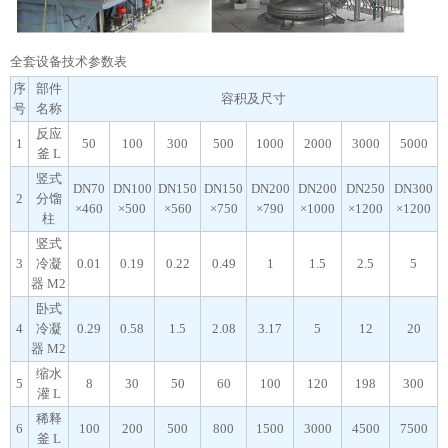
全套设备技术参数表
序
部件
容积及尺寸
号
名称
反应
1
50
100
300
500
1000
2000
3000
5000
釜 L
竖式
DN70
DN100
DN150
DN150
DN200
DN200
DN250
DN300
2
分馏
×460
×500
×560
×750
×790
×1000
×1200
×1200
柱
竖式
3
冷凝
0.01
0.19
0.22
0.49
1
1.5
2.5
5
器 M2
卧式
4
冷凝
0.29
0.58
1.5
2.08
3.17
5
12
20
器 M2
缩水
5
8
30
50
60
100
120
198
300
灌 L
稀释
6
100
200
500
800
1500
3000
4500
7500
釜 L