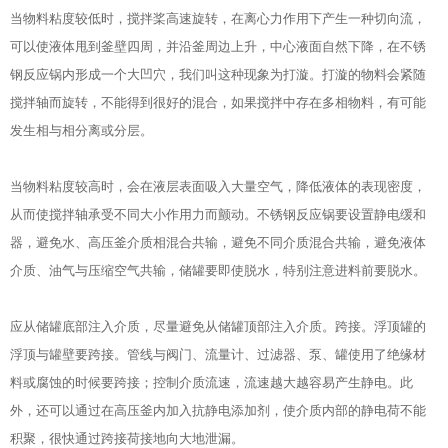
当物料粘度较低时，搅拌桨高速旋转，在离心力作用下产生一种切向流，
可以使液体甩到釜壁四周，并沿釜周边上升，中心液面自然下降，在不锈
钢反应锅内形成一个大凹穴，我们叫这种现象为打漩。打漩的物料会紧随
搅拌轴而旋转，不能得到很好的混合，如果搅拌中存在多相物料，有可能
发生相与相分离或分层。
当物料粘度较高时，会在液层表面吸入大量空气，降低液体的表现密度，
从而使搅拌轴承受不同大小作用力而颤动。不锈钢反应锅要设置静电缓和
器，避免水、高压釜介质相混合共输，避免不同介质混合共输，避免液体
介质、油气与压缩空气共输，储罐要即使脱水，特别注意进料前要脱水。
应从储罐底部注入介质，尽量避免从储罐顶部注入介质。跨接。浮顶罐的
浮顶与罐壁要跨接。管线与阀门、流量计、过滤器、泵、罐使用了绝缘材
料或腐蚀的时候要跨接；控制介质流速，流速越大越容易产生静电。此
外，还可以通过在高压釜内加入抗静电添加剂，使介质内部的静电荷不能
积聚，很快通过跨接荷接地向大地泄漏。